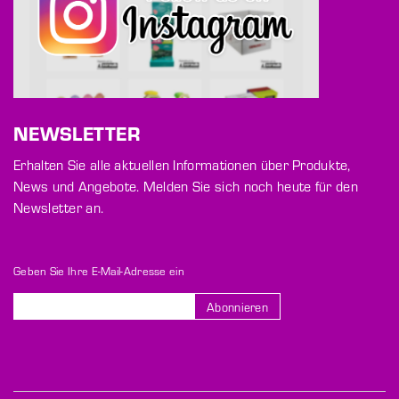
NEWSLETTER
Erhalten Sie alle aktuellen Informationen über Produkte,
News und Angebote. Melden Sie sich noch heute für den
Newsletter an.
Geben Sie Ihre E-Mail-Adresse ein
Abonnieren
Melden
Sie
sich
für