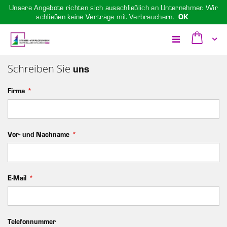
Unsere Angebote richten sich ausschließlich an Unternehmer. Wir
schließen keine Verträge mit Verbrauchern.
OK
Zum
Cart
Inhalt
Toggle
springen
Schreiben Sie
uns
Nav
Firma
Vor- und Nachname
E-Mail
Telefonnummer