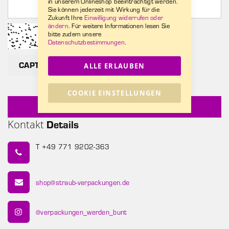
in unserem Onlineshop beeinträchtigt werden.
Sie können jederzeit mit Wirkung für die
Zukunft Ihre
Einwilligung widerrufen oder
ändern
. Für weitere Informationen lesen Sie
bitte zudem unsere
Datenschutzbestimmungen
.
CAPTCHA neu laden
ALLE ERLAUBEN
COOKIE EINSTELLUNGEN
Senden
Kontakt
Details
T +49 771 9202-363
shop@straub-verpackungen.de
@verpackungen_werden_bunt