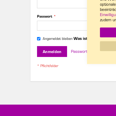
optional
beeinträc
Einwilli
Passwort
zudem u
Was ist das?
Angemeldet bleiben
Anmelden
Passwort vergessen?