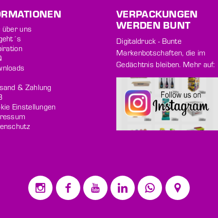
ORMATIONEN
VERPACKUNGEN
WERDEN BUNT
 über uns
geht´s
Digitaldruck - Bunte
iration
Markenbotschaften, die im
Q
Gedächtnis bleiben. Mehr auf:
nloads
sand & Zahlung
B
ie Einstellungen
ressum
enschutz