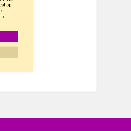
neshop
re
tte