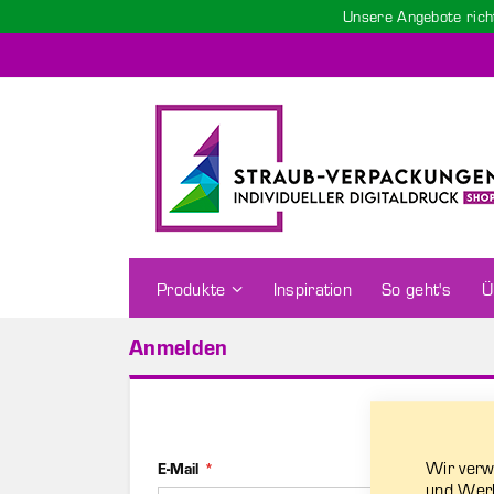
Unsere Angebote rich
Zum
Inhalt
springen
Produkte
Inspiration
So geht's
Ü
Anmelden
Wir verw
E-Mail
und Werb