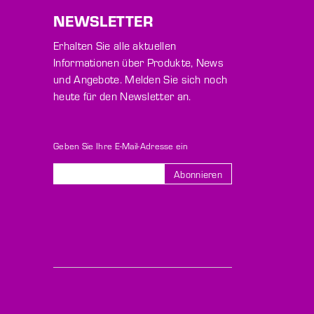
NEWSLETTER
Erhalten Sie alle aktuellen
Informationen über Produkte, News
und Angebote. Melden Sie sich noch
heute für den Newsletter an.
Geben Sie Ihre E-Mail-Adresse ein
Abonnieren
Melden
Sie
sich
für
unseren
Newsletter
an: