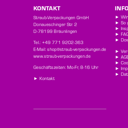
KONTAKT
INF
► Wir
Straub-Verpackungen GmbH
► So 
Donaueschinger Str. 2
► Insp
D-78199 Bräunlingen
► FA
► Dow
Tel.: +49 771 9202-363
E-Mail: shop@straub-verpackungen.de
► Ver
www.straub-verpackungen.de
► AG
► Cook
Geschäftszeiten: Mo-Fr, 8-16 Uhr
► Imp
► Dat
► Kontakt