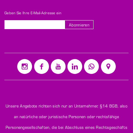
Geben Sie Ihre E-Mail-Adresse ein
Abonnieren
Melden
Sie
sich
für
unseren
Newsletter
an:
Unsere Angebote richten sich nur an Unternehmer,
§14 BGB
, also
an natürliche oder juristische Personen oder rechtsfähige
Personengesellschaften, die bei Abschluss eines Rechtsgeschäfts