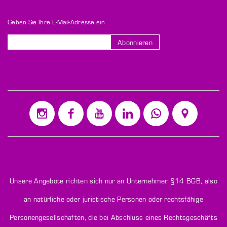
Geben Sie Ihre E-Mail-Adresse ein
Abonnieren
Melden
Sie
sich
für
unseren
Newsletter
an:
Unsere Angebote richten sich nur an Unternehmer,
§14 BGB
, also
an natürliche oder juristische Personen oder rechtsfähige
Personengesellschaften, die bei Abschluss eines Rechtsgeschäfts