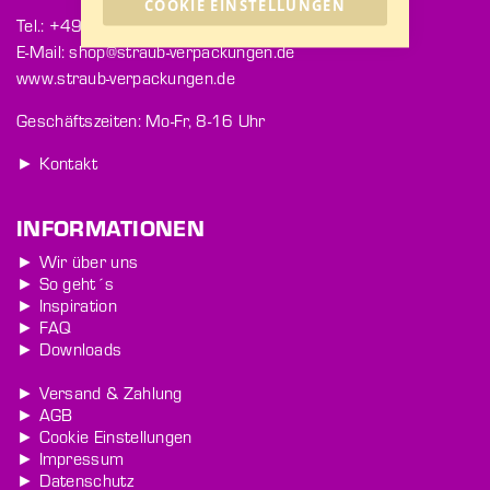
COOKIE EINSTELLUNGEN
Tel.: +49 771 9202-363
E-Mail: shop@straub-verpackungen.de
www.straub-verpackungen.de
Geschäftszeiten: Mo-Fr, 8-16 Uhr
► Kontakt
INFORMATIONEN
► Wir über uns
► So geht´s
► Inspiration
► FAQ
► Downloads
► Versand & Zahlung
► AGB
► Cookie Einstellungen
► Impressum
► Datenschutz