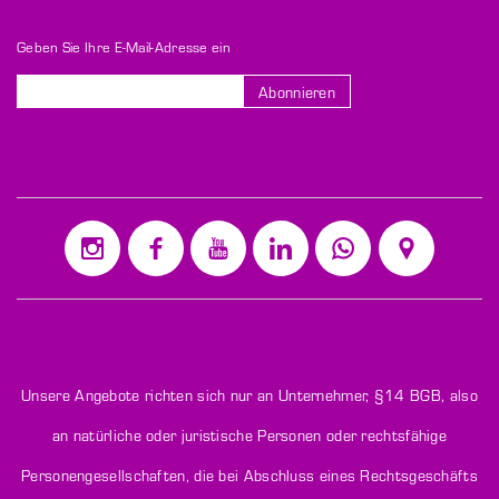
Geben Sie Ihre E-Mail-Adresse ein
Abonnieren
Melden
Sie
sich
für
unseren
Newsletter
an:
Unsere Angebote richten sich nur an Unternehmer,
§14 BGB
, also
an natürliche oder juristische Personen oder rechtsfähige
Personengesellschaften, die bei Abschluss eines Rechtsgeschäfts