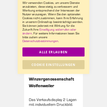
Wir verwenden Cookies, um unsere Dienste
Einkaufskarton / Kassenkarton
anzubieten, diese stetig zu verbessern und
Werbung entsprechend der Interessen der
Nutzer anzuzeigen. Wenn Sie den optionalen
Cookies nicht zustimmen, kann Ihre Erfahrung
in unserem Onlineshop beeinträchtigt werden.
Sie können jederzeit mit Wirkung für die
Zukunft Ihre
Einwilligung widerrufen oder
ändern
. Für weitere Informationen lesen Sie
bitte zudem unsere
Datenschutzbestimmungen
.
ALLE ERLAUBEN
COOKIE EINSTELLUNGEN
Winzergenossenschaft
Wolfenweiler
Das Verkaufsdisplay 2 Lagen
mit individuellem Druckbild.