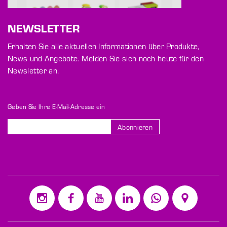
NEWSLETTER
Erhalten Sie alle aktuellen Informationen über Produkte,
News und Angebote. Melden Sie sich noch heute für den
Newsletter an.
Geben Sie Ihre E-Mail-Adresse ein
Abonnieren
Melden
Sie
sich
für
unseren
Newsletter
an: