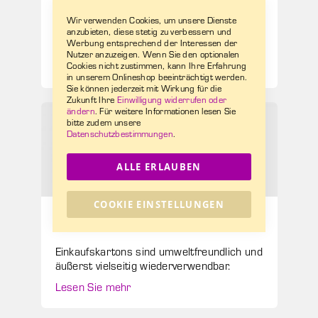
Frische Idee und eine coole Verpackung:
Wir verwenden Cookies, um unsere Dienste
Unsere Eis-Aktion für die
anzubieten, diese stetig zu verbessern und
Werbung entsprechend der Interessen der
Neukundengewinnung im Außendienst!
Nutzer anzuzeigen. Wenn Sie den optionalen
Lesen Sie mehr
Cookies nicht zustimmen, kann Ihre Erfahrung
in unserem Onlineshop beeinträchtigt werden.
Sie können jederzeit mit Wirkung für die
Zukunft Ihre
Einwilligung widerrufen oder
ändern
. Für weitere Informationen lesen Sie
bitte zudem unsere
Datenschutzbestimmungen
.
ALLE ERLAUBEN
COOKIE EINSTELLUNGEN
EDEKA Beha
Einkaufskartons sind umweltfreundlich und
äußerst vielseitig wiederverwendbar.
Lesen Sie mehr