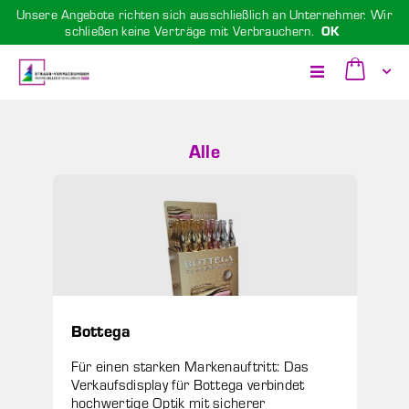
Unsere Angebote richten sich ausschließlich an Unternehmer. Wir
schließen keine Verträge mit Verbrauchern.
OK
Zum
Cart
Inhalt
Toggle
springen
Nav
Alle
Bottega
Für einen starken Markenauftritt: Das
Verkaufsdisplay für Bottega verbindet
hochwertige Optik mit sicherer