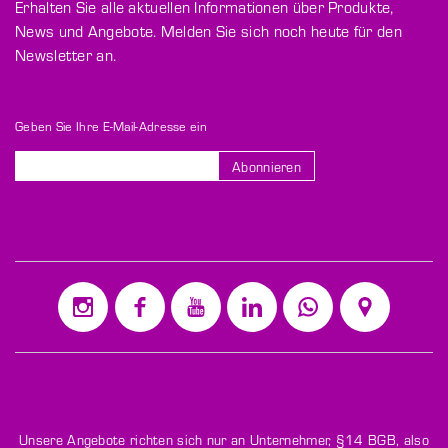
Erhalten Sie alle aktuellen Informationen über Produkte,
News und Angebote. Melden Sie sich noch heute für den
Newsletter an.
Geben Sie Ihre E-Mail-Adresse ein
Abonnieren
Melden
Sie
sich
für
unseren
Newsletter
an:
Unsere Angebote richten sich nur an Unternehmer,
§14 BGB
, also