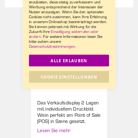
anzubieten, diese stetig zu verbessern und
Werbung entsprechend der Interessen der
Nutzer anzuzeigen. Wenn Sie den optionalen
Cookies nicht zustimmen, kann Ihre Erfahrung
in unserem Onlineshop beeinträchtigt werden.
Sie können jederzeit mit Wirkung für die
Zukunft Ihre
Einwilligung widerrufen oder
ändern
. Für weitere Informationen lesen Sie
bitte zudem unsere
Datenschutzbestimmungen
.
ALLE ERLAUBEN
Winzergenossenschaft
COOKIE EINSTELLUNGEN
Wolfenweiler
Das Verkaufsdisplay 2 Lagen
mit individuellem Druckbild.
Wein perfekt am Point of Sale
(POS) in Szene gesetzt.
Lesen Sie mehr