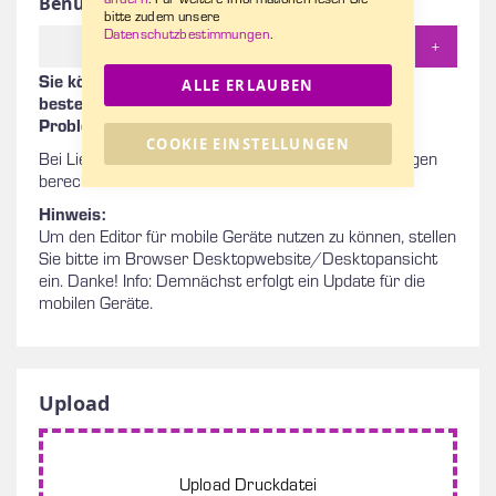
Benutzerdefinierte Menge
bitte zudem unsere
Datenschutzbestimmungen
.
+
Sie können von 10 bis 200 Stück hier online
ALLE ERLAUBEN
bestellen. Haben Sie eine größere Auflage? Kein
Problem, einfach
hier Anfragen
.
COOKIE EINSTELLUNGEN
Bei Lieferungen per LKW über 200 km ab Bräunlingen
berechnen wir Ihnen Versandkosten.
Hinweis:
Um den Editor für mobile Geräte nutzen zu können, stellen
Sie bitte im Browser Desktopwebsite/Desktopansicht
ein. Danke! Info: Demnächst erfolgt ein Update für die
mobilen Geräte.
Upload
Upload Druckdatei