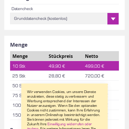
Datencheck
Grunddatencheck (kostenlos)
Menge
Menge
Stückpreis
Netto
10 Stk
49,90 €
499,00 €
25 Stk
28,80 €
720,00 €
50 Stk
21,70 €
1.085,00 €
Wir verwenden Cookies, um unsere Dienste
75 Stk
18,10 €
1.357,50 €
anzubieten, diese stetig zu verbessern und
Werbung entsprechend der Interessen der
100 Stk
16,90 €
1.690,00 €
Nutzer anzuzeigen. Wenn Sie den optionalen
Cookies nicht zustimmen, kann Ihre Erfahrung
150 Stk
16,20 €
2.430,00 €
in unserem Onlineshop beeinträchtigt werden.
Sie können jederzeit mit Wirkung für die
Zukunft Ihre
Einwilligung widerrufen oder
ändern
. Für weitere Informationen lesen Sie