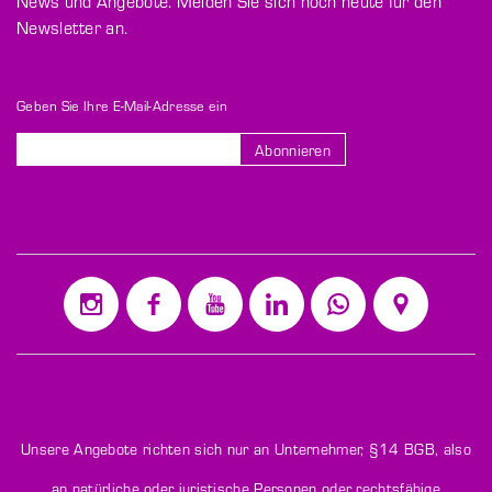
News und Angebote. Melden Sie sich noch heute für den
Newsletter an.
Geben Sie Ihre E-Mail-Adresse ein
Abonnieren
Melden
Sie
sich
für
unseren
Newsletter
an:
Unsere Angebote richten sich nur an Unternehmer,
§14 BGB
, also
an natürliche oder juristische Personen oder rechtsfähige