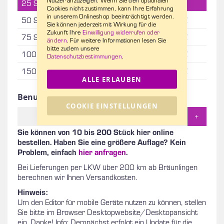
25 Stk
35,00 €
875,00 €
Cookies nicht zustimmen, kann Ihre Erfahrung
in unserem Onlineshop beeinträchtigt werden.
50 Stk
22,90 €
1.145,00 €
Sie können jederzeit mit Wirkung für die
Zukunft Ihre
Einwilligung widerrufen oder
75 Stk
19,90 €
1.492,50 €
ändern
. Für weitere Informationen lesen Sie
bitte zudem unsere
100 Stk
18,60 €
1.860,00 €
Datenschutzbestimmungen
.
150 Stk
17,40 €
2.610,00 €
ALLE ERLAUBEN
Benutzerdefinierte Menge
COOKIE EINSTELLUNGEN
+
Sie können von 10 bis 200 Stück hier online
bestellen. Haben Sie eine größere Auflage? Kein
Problem, einfach
hier anfragen
.
Bei Lieferungen per LKW über 200 km ab Bräunlingen
berechnen wir Ihnen Versandkosten.
Hinweis:
Um den Editor für mobile Geräte nutzen zu können, stellen
Sie bitte im Browser Desktopwebsite/Desktopansicht
ein. Danke! Info: Demnächst erfolgt ein Update für die