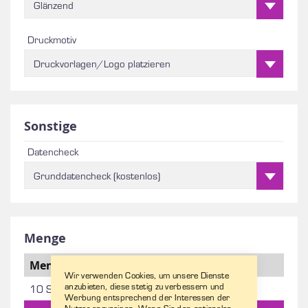
Glänzend
Druckmotiv
Druckvorlagen/Logo platzieren
Sonstige
Datencheck
Grunddatencheck (kostenlos)
Menge
Menge
Stückpreis
Netto
Wir verwenden Cookies, um unsere Dienste
anzubieten, diese stetig zu verbessern und
10 Stk
65,60 €
656,00 €
Werbung entsprechend der Interessen der
Nutzer anzuzeigen. Wenn Sie den optionalen