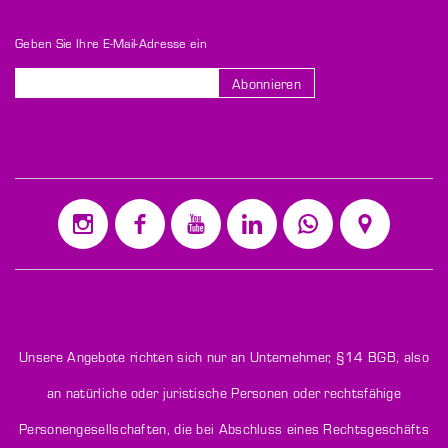
Geben Sie Ihre E-Mail-Adresse ein
Abonnieren
Melden
Sie
sich
für
unseren
Newsletter
an:
Unsere Angebote richten sich nur an Unternehmer,
§14 BGB
, also
an natürliche oder juristische Personen oder rechtsfähige
Personengesellschaften, die bei Abschluss eines Rechtsgeschäfts